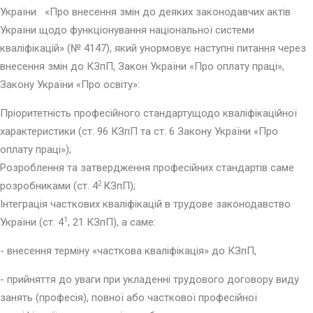
України «Про внесення змін до деяких законодавчих актів
України щодо функціонування національної системи
кваліфікацій» (№ 4147), який унормовує наступні питання через
внесення змін до КЗпП, Закон України «Про оплату праці»,
Закону України «Про освіту»:
Пріоритетність професійного стандартущодо кваліфікаційної
характеристики (ст. 96 КЗпП та ст. 6 Закону України «Про
оплату праці»);
Розроблення та затвердження професійних стандартів саме
розробниками (ст. 4
2
КЗпП);
Інтеграція часткових кваліфікацій в трудове законодавство
України (ст. 4
1
, 21 КЗпП), а саме:
- внесення терміну «часткова кваліфікація» до КЗпП,
- прийняття до уваги при укладенні трудового договору виду
занять (професія), повної або часткової професійної