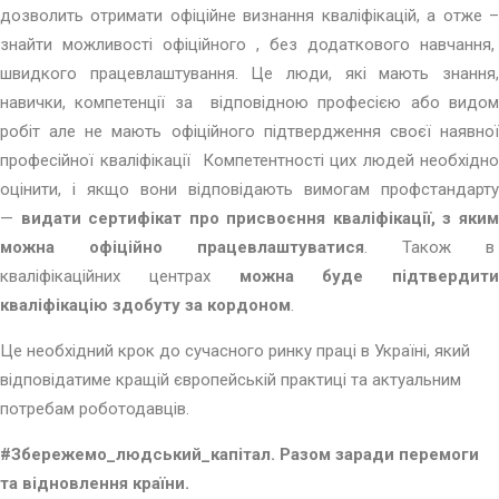
дозволить отримати офіційне визнання кваліфікацій, а отже –
знайти можливості офіційного , без додаткового навчання,
швидкого працевлаштування. Це люди, які мають знання,
навички, компетенції за відповідною професією або видом
робіт але не мають офіційного підтвердження своєї наявної
професійної кваліфікації Компетентності цих людей необхідно
оцінити, і якщо вони відповідають вимогам профстандарту
—
видати сертифікат про присвоєння кваліфікації, з яки
можна офіційно працевлаштуватися
. Також в
кваліфікаційних центрах
можна буде підтвердити
кваліфікацію здобуту за кордоном
.
Це необхідний крок до сучасного ринку праці в Україні, який
відповідатиме кращій європейській практиці та актуальним
потребам роботодавців.
#
Збережемо_людський_капітал. Разом заради перемоги
та відновлення країни.