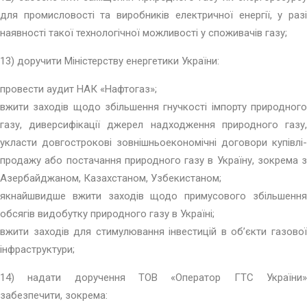
для промисловості та виробників електричної енергії, у разі
наявності такої технологічної можливості у споживачів газу;
13) доручити Міністерству енергетики України:
провести аудит НАК «Нафтогаз»;
вжити заходів щодо збільшення гнучкості імпорту природного
газу, диверсифікації джерел надходження природного газу,
укласти довгострокові зовнішньоекономічні договори купівлі-
продажу або постачання природного газу в Україну, зокрема з
Азербайджаном, Казахстаном, Узбекистаном;
якнайшвидше вжити заходів щодо примусового збільшення
обсягів видобутку природного газу в Україні;
вжити заходів для стимулювання інвестицій в об’єкти газової
інфраструктури;
14) надати доручення ТОВ «Оператор ГТС України»
забезпечити, зокрема: