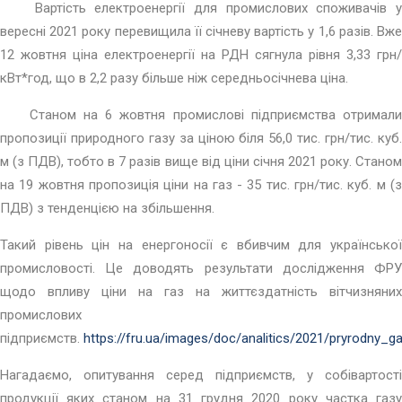
Вартість електроенергії для промислових споживачів у
вересні 2021 року перевищила її січневу вартість у 1,6 разів. Вже
12 жовтня ціна електроенергії на РДН сягнула рівня 3,33 грн/
кВт*год, що в 2,2 разу більше ніж середньосічнева ціна.
Станом на 6 жовтня промислові підприємства отримал
пропозиції природного газу за ціною біля 56,0 тис. грн/тис. куб.
м (з ПДВ), тобто в 7 разів вище від ціни січня 2021 року. Станом
на 19 жовтня пропозиція ціни на газ - 35 тис. грн/тис. куб. м (з
ПДВ) з тенденцією на збільшення.
Такий рівень цін на енергоносії є вбивчим для української
промисловості. Це доводять результати дослідження ФРУ
щодо впливу ціни на газ на життєздатність вітчизняних
промислових
підприємств.
https://fru.ua/images/doc/analitics/2021/pryrodny_g
Нагадаємо, опитування серед підприємств, у собівартості
продукції яких станом на 31 грудня 2020 року частка газу