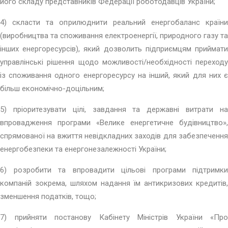
його складу представників Федерації роботодавців України;
4) скласти та оприлюднити реальний енергобаланс країни
(виробництва та споживання електроенергії, природного газу та
інших енергоресурсів), який дозволить підприємцям приймати
управлінські рішення щодо можливості/необхідності переходу
із споживання одного енергоресурсу на інший, який для них є
більш економічно-доцільним;
5) пріоритезувати цілі, завдання та державні витрати на
впровадження програми «Велике енергетичне будівництво»,
спрямованої на вжиття невідкладних заходів для забезпечення
енергобезпеки та енергонезалежності України;
6) розробити та впровадити цільові програми підтримки
компаній зокрема, шляхом надання їм антикризових кредитів,
зменшення податків, тощо;
7) прийняти постанову Кабінету Міністрів України «Про