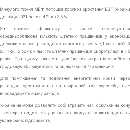
Минулого тижня МВФ погіршив прогноз зростання ВВП України
до кінця 2021 року з 4 % до 3,5 %.
За даними Держстату з травня скорочується
середньооблікова кількість штатних працівників у економіці,
досягши у серпні рекордного низького рівня у 7,1 млн. осіб. З
2011-2012 років кількість штатних працівників скоротилася в 1,5
разів. При цьому кількість українських мігрантів-заробітчан
продовжує збільшуватись та оцінюється в 4-5 мільйонів.
Для пом’якшення та подолання енергетичної кризи через
рекордне зростання цін на природний газ європейці вже
впроваджують низку заходів.
Україна не може дозволити собі втрачати час, оскільки на кону
- конкурентоздатність української продукції та життєздатність
українських підприємств.