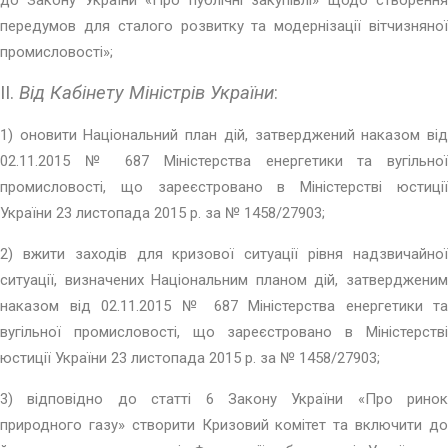
до Закону України «Про публічні закупівлі» щодо створення
передумов для сталого розвитку та модернізації вітчизняної
промисловості»;
II.
Від Кабінету Міністрів України
:
1) оновити Національний план дій, затверджений наказом від
02.11.2015 № 687 Міністерства енергетики та вугільної
промисловості, що зареєстровано в Міністерстві юстиції
України 23 листопада 2015 р. за № 1458/27903;
2) вжити заходів для кризової ситуації рівня надзвичайної
ситуації, визначених Національним планом дій, затвердженим
наказом від 02.11.2015 № 687 Міністерства енергетики та
вугільної промисловості, що зареєстровано в Міністерстві
юстиції України 23 листопада 2015 р. за № 1458/27903;
3) відповідно до статті 6 Закону України «Про ринок
природного газу» створити Кризовий комітет та включити до