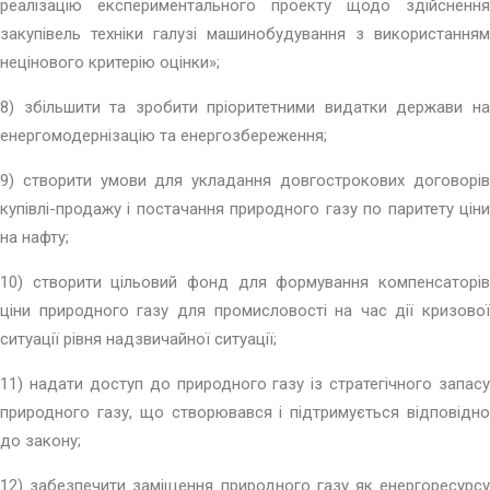
реалізацію експериментального проекту щодо здійснення
закупівель техніки галузі машинобудування з використанням
нецінового критерію оцінки»;
8) збільшити та зробити пріоритетними видатки держави на
енергомодернізацію та енергозбереження;
9) створити умови для укладання довгострокових договорів
купівлі-продажу і постачання природного газу по паритету ціни
на нафту;
10) створити цільовий фонд для формування компенсаторів
ціни природного газу для промисловості на час дії кризової
ситуації рівня надзвичайної ситуації;
11) надати доступ до природного газу із стратегічного запасу
природного газу, що створювався і підтримується відповідно
до закону;
12) забезпечити заміщення природного газу як енергоресурсу