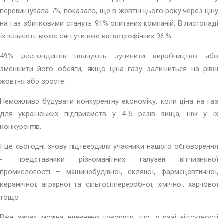
перевищувала 7%, показало, що в жовтні цього року через ціну
на газ збитковими стануть 91% опитаних компаній. В листопаді
їх кількість може сягнути вже катастрофічних 96 %.
49% респондентів планують зупинити виробництво або
зменшити його обсяги, якщо ціна газу залишиться на рівні
жовтня або зросте.
Неможливо будувати конкурентну економіку, коли ціна на газ
для українських підприємств у 4-5 разів вища, ніж у їх
конкурентів.
І це сьогодні знову підтвердили учасники нашого обговорення
- представники різноманітних галузей вітчизняної
промисловості – машинобудівної, скляної, фармацевтичної,
керамічної, аграрної та сільгосппереробної, хімічної, харчової
тощо.
Вже зараз можна впевнено говорити, що, у разі відсутності