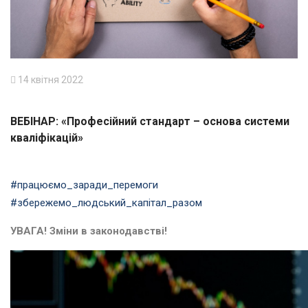
14 квітня 2022
ВЕБІНАР: «Професійний стандарт – основа системи
кваліфікацій»
#працюємо_заради_перемоги
#збережемо_людський_капітал_разом
УВАГА! Зміни в законодавстві!