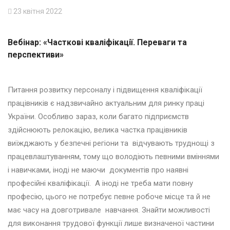
23 квітня 2022
Вебінар: «Часткові кваліфікації. Переваги та
перспективи»
Питання розвитку персоналу і підвищення кваліфікації
працівників є надзвичайно актуальним для ринку праці
України. Особливо зараз, коли багато підприємств
здійснюють релокацію, велика частка працівників
виїжджають у безпечні регіони та відчувають труднощі з
працевлаштуванням, тому що володіють певними вміннями
і навичками, іноді не маючи документів про наявні
професійні кваліфікації. А іноді не треба мати повну
професію, цього не потребує певне робоче місце та й не
має часу на довготривале навчання. Знайти можливості
для виконання трудової функції лише визначеної частини