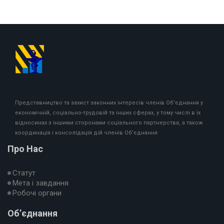
Представництво та захист законних інтересів членів Об'єднання у
економічній, соціально-трудовій та інших сферах, у тому числі в їх
відносинах з іншими сторонами соціального партнерства, а також
координація і консолідація дій членів Об'єднання
Про Нас
Статут
Мета і завдання
Робочі органи
Об’єднання