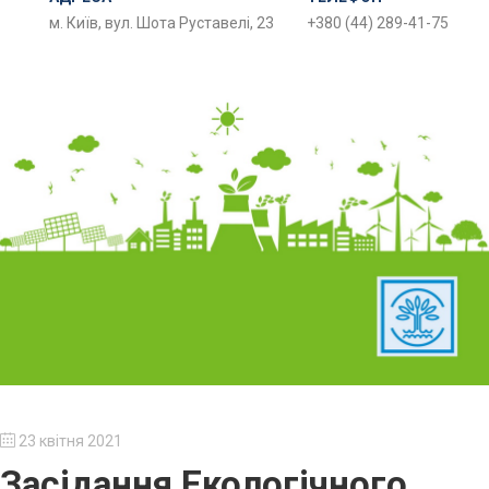
м. Київ, вул. Шота Руставелі, 23
+380 (44) 289-41-75
23 квітня 2021
Засідання Екологічного