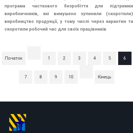
програма часткового безробіття для підтримки
виробничників, які вимушено зупинили (скоротили)
виробництво продукції, у тому числі через карантин та
скоротили робочий час для своїх працівників
.
Початок
1
2
3
4
5
6
7
8
9
10
Кінець